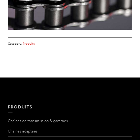
Category:
Produits
PRODUITS
Chaînes de transmission & gammes
Chaînes adaptées