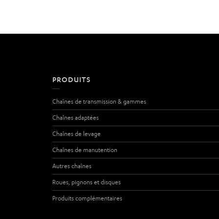
PRODUITS
Chaînes de transmission & gammes
Chaînes adaptées
Chaînes de levage
Chaînes de manutention
Autres chaînes
Roues, pignons et disques
Produits complémentaires