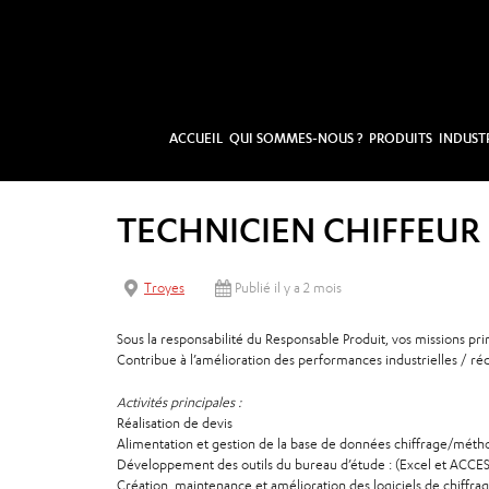
ACCUEIL
QUI SOMMES-NOUS ?
PRODUITS
INDUST
TECHNICIEN CHIFFEUR
Troyes
Publié il y a 2 mois
Sous la responsabilité du Responsable Produit, vos missions prin
Contribue à l’amélioration des performances industrielles / réd
Activités principales :
Réalisation de devis
Alimentation et gestion de la base de données chiffrage/méth
Développement des outils du bureau d’étude : (Excel et ACCE
Création, maintenance et amélioration des logiciels de chiffra