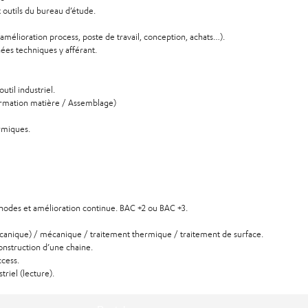
t outils du bureau d’étude.
(amélioration process, poste de travail, conception, achats…).
nées techniques y afférant.
util industriel.
formation matière / Assemblage)
rmiques.
hodes et amélioration continue. BAC +2 ou BAC +3.
écanique) / mécanique / traitement thermique / traitement de surface.
onstruction d’une chaine.
ccess.
triel (lecture).