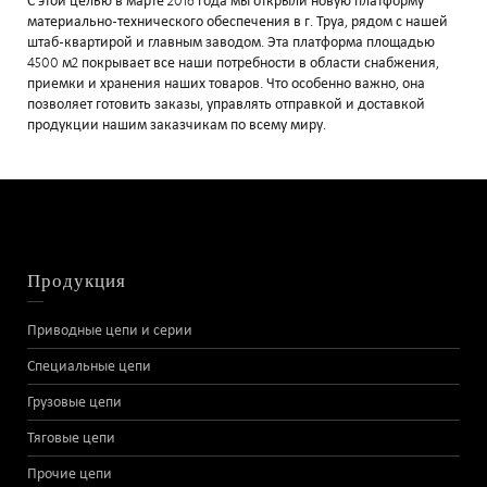
С этой целью в марте 2016 года мы открыли новую платформу
материально-технического обеспечения в г. Труа, рядом с нашей
штаб-квартирой и главным заводом. Эта платформа площадью
4500 м2 покрывает все наши потребности в области снабжения,
приемки и хранения наших товаров. Что особенно важно, она
позволяет готовить заказы, управлять отправкой и доставкой
продукции нашим заказчикам по всему миру.
Продукция
Приводные цепи и серии
Специальные цепи
Грузовые цепи
Тяговые цепи
Прочие цепи