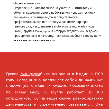
общей активности
• управление, направленное на участие, инициативу и
обмены, коммуникации с небольшими иерархическими
барьерами, командный дух и общительность,
профессиональную подготовку и развитие карьеры
• инновация, как двигатель в области технологий и услуг
• мощь группы Murugappa, в которую входит Sedis, ведомой
приверженностью качеству, честности, любви к своему делу,
уважению и ответственности.
Группа
Murugappa
была основана в Индии в 1900
году. Сегодня она воплощает собой динамичные
инвестиции в мощные отрасли промышленности
по всему миру. В группе работает 32 000
сотрудников. Группа ведет самую разнообразную
деятельность и стремительно развивается. Она