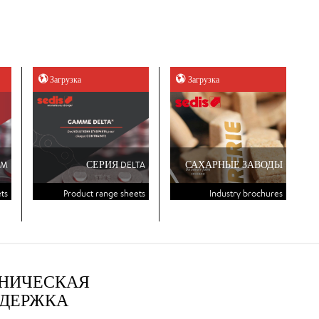
Загрузка
Загрузка
UM
СЕРИЯ DELTA
САХАРНЫЕ ЗАВОДЫ
ts
Product range sheets
Industry brochures
НИЧЕСКАЯ
ДЕРЖКА