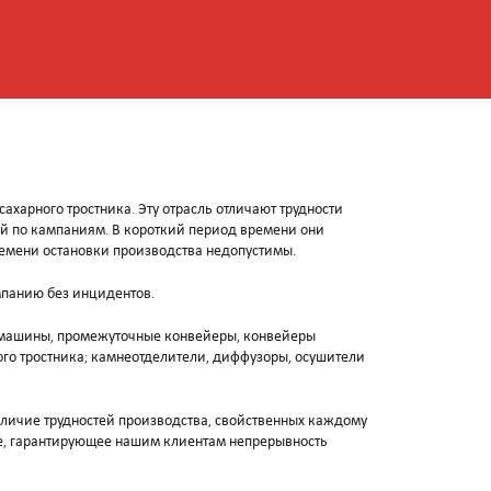
ахарного тростника. Эту отрасль отличают трудности
той по кампаниям. В короткий период времени они
времени остановки производства недопустимы.
мпанию без инцидентов.
е машины, промежуточные конвейеры, конвейеры
ного тростника; камнеотделители, диффузоры, осушители
личие трудностей производства, свойственных каждому
е, гарантирующее нашим клиентам непрерывность