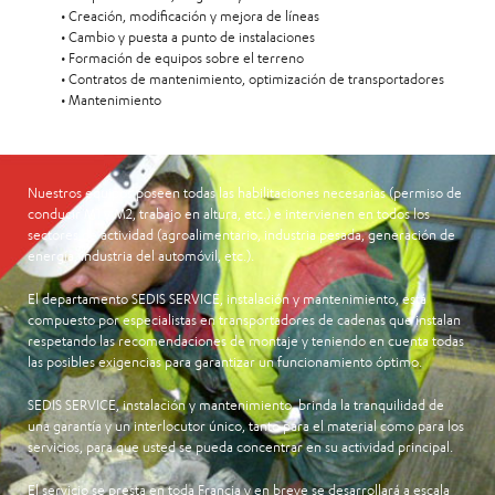
• Creación, modificación y mejora de líneas
• Cambio y puesta a punto de instalaciones
• Formación de equipos sobre el terreno
• Contratos de mantenimiento, optimización de transportadores
• Mantenimiento
Nuestros equipos poseen todas las habilitaciones necesarias (permiso de
conducir M1 y M2, trabajo en altura, etc.) e intervienen en todos los
sectores de actividad (agroalimentario, industria pesada, generación de
energía, industria del automóvil, etc.).
El departamento
SEDIS SERVICE, instalación y mantenimiento
, está
compuesto por especialistas en transportadores de cadenas que instalan
respetando las recomendaciones de montaje y teniendo en cuenta todas
las posibles exigencias para garantizar un funcionamiento óptimo.
SEDIS SERVICE, instalación y mantenimiento
, brinda la tranquilidad de
una garantía y un interlocutor único, tanto para el material como para los
servicios, para que usted se pueda concentrar en su actividad principal.
El servicio se presta en toda Francia y en breve se desarrollará a escala