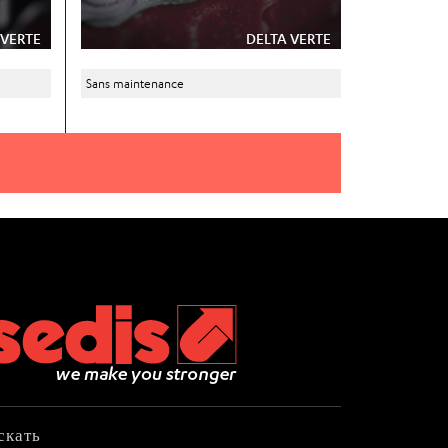
 VERTE
DELTA VERTE
Sans maintenance
скать