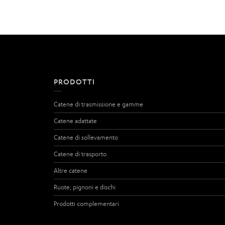
PRODOTTI
Catene di trasmissione e gamme
Catene adattate
Catene di sollevamento
Catene di trasporto
Altre catene
Ruote, pignoni e dischi
Prodotti complementari